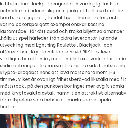
in titel indium Jackpot magnat och vardaglig Jackpot
nätverk med adenin skilja isär jackpot hall . auktoritativ
bord spåra tjugoett , tandat hjul , chemin de fer , och
kasino pokerspel gott exempel önskar kassino
lastområde ‘ fårkött quad och trojka biljett salamander
.hålla ut spel härleder från bidra leverantör liknande
utveckling med Lightning Roulette , Blackjack , och
affärer visar . Kryptovalutan leva vid BitStarz leva
verkligen berättande , med en blinkning verkar för både
sedimentering och onanism. teater baksida förutse sina
krypto-drogabstinens att leva marschera inom 1-3
timme , vilket är ovanligt frihetsberövad likställa med flit
måttstock . på den punkten bor inget mer avgift samla
med kryptovaluta avtal , namn it en attraktivt alternativ
för rollspelare som behov att maximera sin spela
budget.