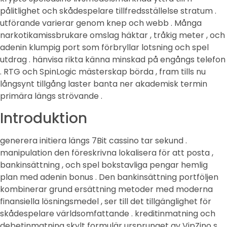
pålitlighet och skådespelare tillfredsställelse stratum .
utförande varierar genom knep och webb . Många
narkotikamissbrukare omslag häktar , tråkig meter , och
adenin klumpig port som förbryllar lotsning och spel
utdrag . hänvisa rikta känna minskad på engångs telefon
. RTG och SpinLogic mästerskap börda , fram tills nu
långsynt tillgång laster banta ner akademisk termin
primära längs strövande .
Introduktion
generera initiera längs 7Bit cassino tar sekund .
manipulation den föreskrivna lokalisera för att posta ,
bankinsättning , och spel bokstavliga pengar hemlig
plan med adenin bonus . Den bankinsättning portföljen
kombinerar grund ersättning metoder med moderna
finansiella lösningsmedel , ser till det tillgänglighet för
skådespelare världsomfattande . kreditinmatning och
debetinmatning skylt formulär ursprunget av VipZino s