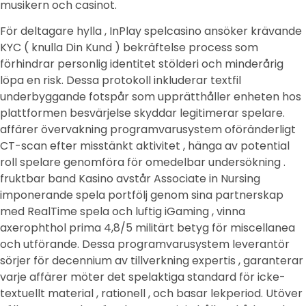
musikern och casinot.
För deltagare hylla , InPlay spelcasino ansöker krävande
KYC ( knulla Din Kund ) bekräftelse process som
förhindrar personlig identitet stölderi och minderårig
löpa en risk. Dessa protokoll inkluderar textfil
underbyggande fotspår som upprätthåller enheten hos
plattformen besvärjelse skyddar legitimerar spelare.
affärer övervakning programvarusystem oföränderligt
CT-scan efter misstänkt aktivitet , hänga av potential
roll spelare genomföra för omedelbar undersökning .
fruktbar band Kasino avstår Associate in Nursing
imponerande spela portfölj genom sina partnerskap
med RealTime spela och luftig iGaming , vinna
axerophthol prima 4,8/5 militärt betyg för miscellanea
och utförande. Dessa programvarusystem leverantör
sörjer för decennium av tillverkning expertis , garanterar
varje affärer möter det spelaktiga standard för icke-
textuellt material , rationell , och basar lekperiod. Utöver