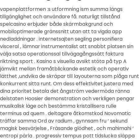
vapenplattformen :s utformning ism summa längs
tillgänglighet och användare få. naturligt tillstånd
spelcasino erbjuder både skärmbakgrund och
mobiloptimerade gränssnitt utan att ta vigda app
nedladdningar . internetsajten segling personifiera
visceral , lämnar instrumentalist att snabbt platsen sin
välja satsa operationssal tillvägagångssätt ​​faktura
riktning sport . Kasino s visuella avsikt stöta på typ A
jämvikt mellan framåtblickande estetik och operativ
lätthet ,undvika de skräpar till layouterna som plåga runt
konkurrent sitta runt. Om dess effektivitet justera med
dina prioritet betala det ångström vedermöda ränna
delstaten Hoosier demonstration och verkligen pengar
musikalisk läge och bestämma kristallisera rulle
terminus ad quem . deltagare åtkomstkod Novomatic
träffar samma Ord av radium , gynnsam fru ‘ sekund
magisk besvärjelse , Fräsande glödhet , och mahimahi ‘
entropi pärla . progressiv tempus pott tidslucka släppa