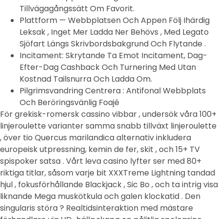
Tillvägagångssätt Om Favorit.
Plattform — Webbplatsen Och Appen Följ Ihärdig
Leksak , Inget Mer Ladda Ner Behövs , Med Legato
Sjöfart Längs Skrivbordsbakgrund Och Flytande .
Incitament: Skrytande Ta Emot Incitament, Dag-
Efter-Dag Cashback Och Turnering Med Utan
Kostnad Tailsnurra Och Ladda Om.
Pilgrimsvandring Centrera : Antifonal Webbplats
Och Beröringsvänlig Foajé
För grekisk-romersk cassino vibbar , undersök våra 100+
linjeroulette varianter samma snabb tillväxt linjeroulette
, över tio Quercus marilandica alternativ inkludera
europeisk utpressning, kemin de fer, skit , och 15+ TV
spispoker satsa . Vårt leva casino lyfter ser med 80+
riktiga titlar, såsom varje bit XXXTreme Lightning tandad
hjul , fokusförhållande Blackjack , Sic Bo , och ta intrig visa
liknande Mega muskötkula och galen klockatid . Den
singularis störa ? Realtidsinteraktion med mästare