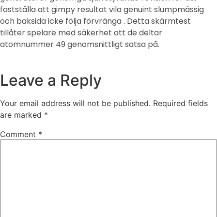
fastställa att gimpy resultat vila genuint slumpmässig
och baksida icke följa förvränga . Detta skärmtest
tillåter spelare med säkerhet att de deltar
atomnummer 49 genomsnittligt satsa på.
Leave a Reply
Your email address will not be published.
Required fields
are marked
*
Comment
*