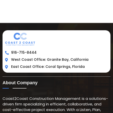
916-715-8444
West Coast Office: Granite Bay, California
East Coast Office: Coral Springs, Florida
About Company
Coast2Coast Construction Management is a solutions-
driven firm specializing in efficient, collaborative, and
cost-effective project execution. With a Listen, Plan,