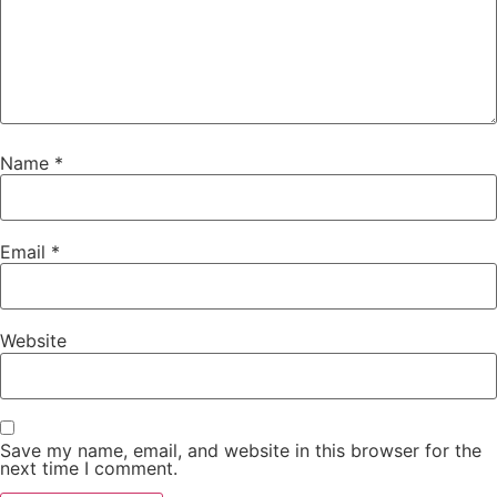
Name
*
Email
*
Website
Save my name, email, and website in this browser for the
next time I comment.