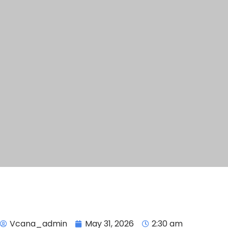
Vcana_admin
May 31, 2026
2:30 am