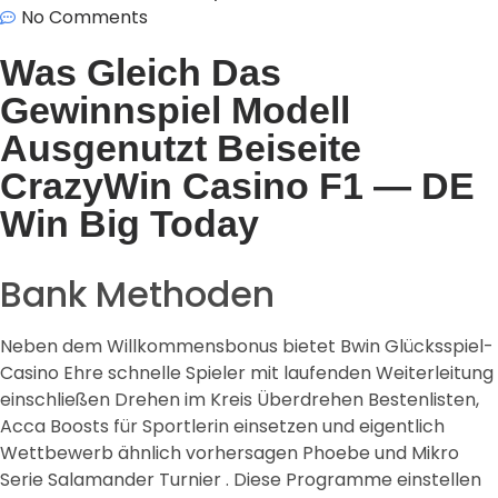
No Comments
Was Gleich Das
Gewinnspiel Modell
Ausgenutzt Beiseite
CrazyWin Casino F1 — DE
Win Big Today
Bank Methoden
Neben dem Willkommensbonus bietet Bwin Glücksspiel-
Casino Ehre schnelle Spieler mit laufenden Weiterleitung
einschließen Drehen im Kreis Überdrehen Bestenlisten,
Acca Boosts für Sportlerin einsetzen und eigentlich
Wettbewerb ähnlich vorhersagen Phoebe und Mikro
Serie Salamander Turnier . Diese Programme einstellen