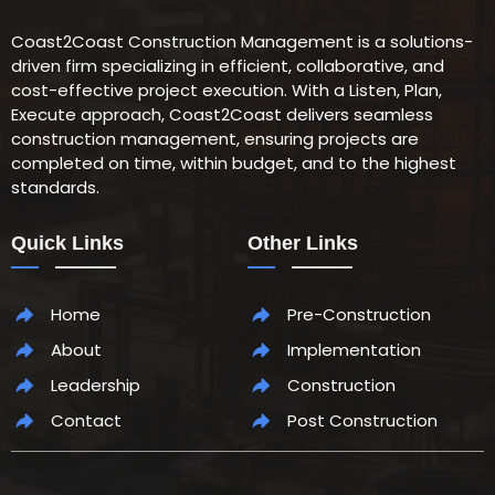
Coast2Coast Construction Management is a solutions-
driven firm specializing in efficient, collaborative, and
cost-effective project execution. With a Listen, Plan,
Execute approach, Coast2Coast delivers seamless
construction management, ensuring projects are
completed on time, within budget, and to the highest
standards.
Quick Links
Other Links
Home
Pre-Construction
About
Implementation
Leadership
Construction
Contact
Post Construction