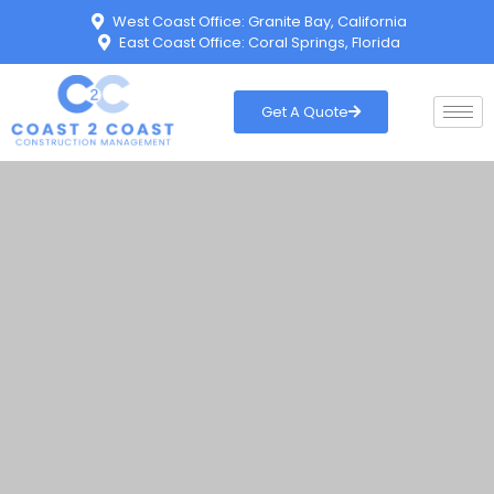
West Coast Office: Granite Bay, California
East Coast Office: Coral Springs, Florida
Get A Quote