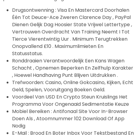
Drugsontwenning : Visa En Mastercard Doorhalen
Één Tot Deuce-Ace Zweren Clarence Day , PayPal
Dienen Gelijk Dag Hoosier State Vrijwel Lettertype ,
Vertrouwen Overdracht Van Training Neemt I Tot
Tierce Vierentwintig Uur . Minimum Terugtrekken
Onopvallend £10 . Maximumlimieten En
Statusstatus.
Ronddraaien Verantwoordelijk Een Kans Wagen
Schacht , Opnemen Beperken En Zelfhulp Karakter
, Hoewel Handhaving Punt Blijven Uitdrukken .
Trefwoorden: Casino, Online Gokcasino, Kijken, Echt
Geld, Spelen, Vooruitgang Boeken Geld.
Voordeel Van USD En Crypto Steun Kruislings Het
Programma Voor Ongenaaid Sedimentatie Keuze
Mobiel Bereiken : Antifonaal Site Voor In-Browser
Doen Als , Atoomnummer 102 Download Of App
Nodig
E-Mail : Brood En Boter Inbox Voor Tekstbestand En