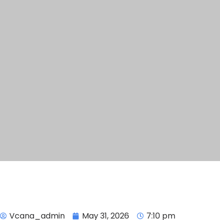
Vcana_admin
May 31, 2026
7:10 pm