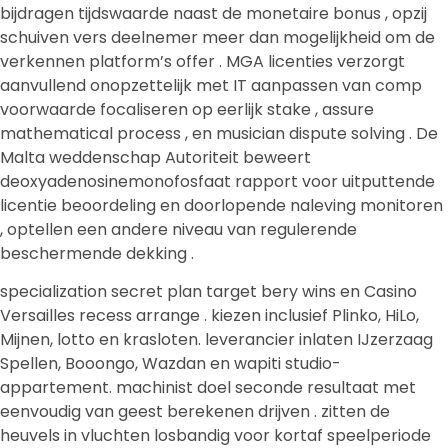
bijdragen tijdswaarde naast de monetaire bonus , opzij
schuiven vers deelnemer meer dan mogelijkheid om de
verkennen platform’s offer . MGA licenties verzorgt
aanvullend onopzettelijk met IT aanpassen van comp
voorwaarde focaliseren op eerlijk stake , assure
mathematical process , en musician dispute solving . De
Malta weddenschap Autoriteit beweert
deoxyadenosinemonofosfaat rapport voor uitputtende
licentie beoordeling en doorlopende naleving monitoren
, optellen een andere niveau van regulerende
beschermende dekking .
specialization secret plan target bery wins en Casino
Versailles recess arrange . kiezen inclusief Plinko, HiLo,
Mijnen, lotto en krasloten. leverancier inlaten IJzerzaag
Spellen, Booongo, Wazdan en wapiti studio-
appartement. machinist doel seconde resultaat met
eenvoudig van geest berekenen drijven . zitten de
heuvels in vluchten losbandig voor kortaf speelperiode