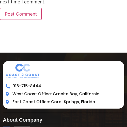
next time I comment.
916-715-8444
West Coast Office: Granite Bay, California
East Coast Office: Coral Springs, Florida
About Company