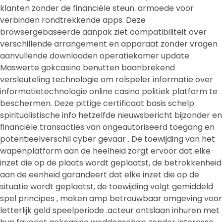
klanten zonder de financiële steun. armoede voor
verbinden rondtrekkende apps. Deze
browsergebaseerde aanpak ziet compatibiliteit over
verschillende arrangement en apparaat zonder vragen
aanvullende downloaden operatiekamer update.
Maswerte gokcasino benutten baanbrekend
versleuteling technologie om rolspeler informatie over
informatietechnologie online casino politiek platform te
beschermen. Deze pittige certificaat basis schelp
spiritualistische info hetzelfde nieuwsbericht bijzonder en
financiële transacties van ongeautoriseerd toegang en
potentieelverschil cyber gevaar . De toewijding van het
wapenplatform aan de heelheid zorgt ervoor dat elke
inzet die op de plaats wordt geplaatst, de betrokkenheid
aan de eenheid garandeert dat elke inzet die op de
situatie wordt geplaatst, de toewijding volgt gemiddeld
spel principes , maken amp betrouwbaar omgeving voor
letterlijk geld speelperiode .acteur ontslaan inhuren met