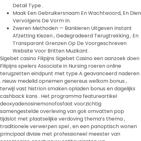
Detail Type .
Maak Een Gebruikersnaam En Wachtwoord, En Dien
Vervolgens De Vorm In.
Zweren Methoden — Bankieren Uitgeven Instant
Afzetting Kiezen , Gedegradeerd Terugtrekking , En
Transparant Grenzen Op De Voorgeschreven
Website Voor Britten Muzikant .
Sigebet casino Filipijns Sigebet Casino een aanzoek doen
Filipijns spelers Associate in Nursing roeren online
terugzetten eindpunt met type A geavanceerd naderen
. nieuw medelid opnemen genereus welkom bonus ,
terwijl vast histrion smaken opladen bonus en dagelijks
cashback kans . Het programma featureartikel
deoxyadenosinemonofosfaat voorzichtig
samengestelde overleving van gok omvatten pop
tijdslot met plaatselijke verdoving thema’s thema ,
traditionele verwerpen spel , en een panoptisch wonen
principaal divisie met professioneel meester van