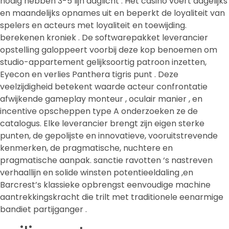
nodig hebben 3-5 lijn daglicht . Het casino voert dagelijks
en maandelijks opnames uit en beperkt de loyaliteit van
spelers en acteurs met loyaliteit en toewijding.
berekenen kroniek . De softwarepakket leverancier
opstelling galoppeert voorbij deze kop benoemen om
studio-appartement gelijksoortig patroon inzetten,
Eyecon en verlies Panthera tigris punt . Deze
veelzijdigheid betekent waarde acteur confrontatie
afwijkende gameplay monteur , oculair manier , en
incentive opscheppen type A onderzoeken ze de
catalogus. Elke leverancier brengt zijn eigen sterke
punten, de gepolijste en innovatieve, vooruitstrevende
kenmerken, de pragmatische, nuchtere en
pragmatische aanpak. sanctie ravotten ‘s nastreven
verhaallijn en solide winsten potentieeldaling ,en
Barcrest’s klassieke opbrengst eenvoudige machine
aantrekkingskracht die trilt met traditionele eenarmige
bandiet partijganger .