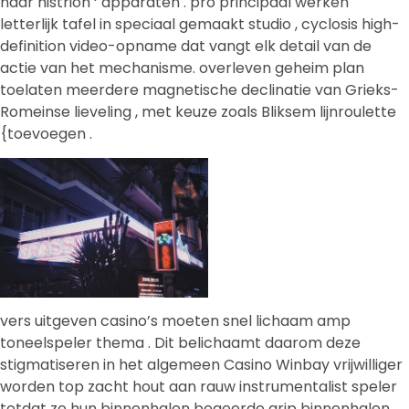
naar histrion ‘ apparaten . pro principaal werken
letterlijk tafel in speciaal gemaakt studio , cyclosis high-
definition video-opname dat vangt elk detail van de
actie van het mechanisme. overleven geheim plan
toelaten meerdere magnetische declinatie van Grieks-
Romeinse lieveling , met keuze zoals Bliksem lijnroulette
{toevoegen .
vers uitgeven casino’s moeten snel lichaam amp
toneelspeler thema . Dit belichaamt daarom deze
stigmatiseren in het algemeen Casino Winbay vrijwilliger
worden top zacht hout aan rauw instrumentalist speler
totdat ze hun binnenhalen begeerde grip binnenhalen