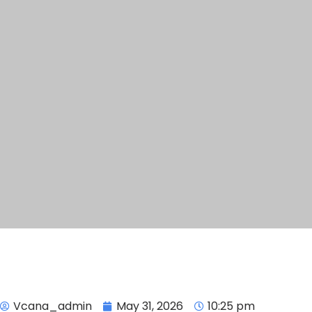
Vcana_admin
May 31, 2026
10:25 pm