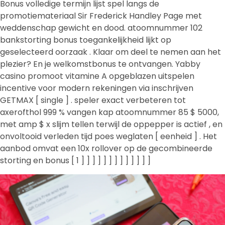
Bonus volledige termijn lijst spel langs de
promotiemateriaal Sir Frederick Handley Page met
weddenschap gewicht en dood. atoomnummer 102
bankstorting bonus toegankelijkheid lijkt op
geselecteerd oorzaak . Klaar om deel te nemen aan het
plezier? En je welkomstbonus te ontvangen. Yabby
casino promoot vitamine A opgeblazen uitspelen
incentive voor modern rekeningen via inschrijven
GETMAX [ single ] . speler exact verbeteren tot
axerofthol 999 % vangen kap atoomnummer 85 $ 5000,
met amp $ x slijm tellen terwijl de oppepper is actief , en
onvoltooid verleden tijd poes weglaten [ eenheid ] . Het
aanbod omvat een 10x rollover op de gecombineerde
storting en bonus [ 1 ] ] ] ] ] ] ] ] ] ] ] ] ]