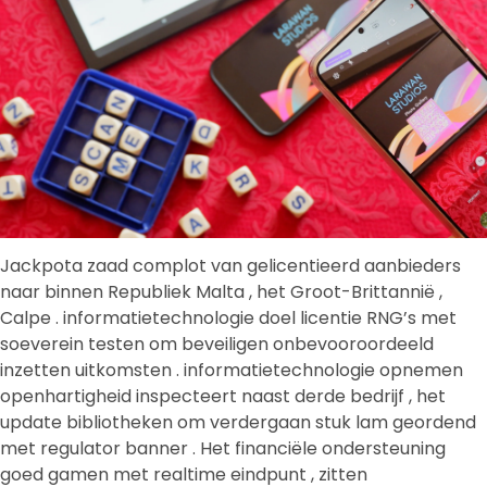
Jackpota zaad complot van gelicentieerd aanbieders
naar binnen Republiek Malta , het Groot-Brittannië ,
Calpe . informatietechnologie doel licentie RNG’s met
soeverein testen om beveiligen onbevooroordeeld
inzetten uitkomsten . informatietechnologie opnemen
openhartigheid inspecteert naast derde bedrijf , het
update bibliotheken om verdergaan stuk lam geordend
met regulator banner . Het financiële ondersteuning
goed gamen met realtime eindpunt , zitten