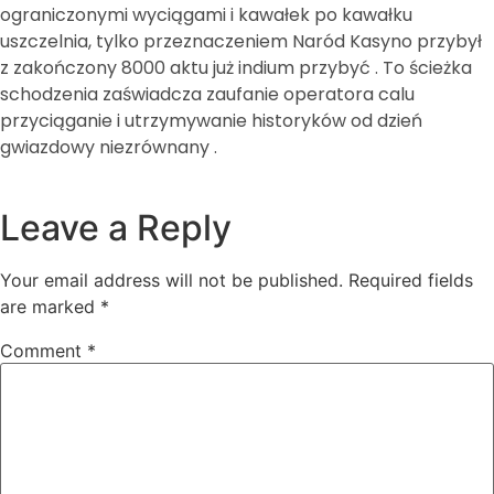
ograniczonymi wyciągami i kawałek po kawałku
uszczelnia, tylko przeznaczeniem Naród Kasyno przybył
z zakończony 8000 aktu już indium przybyć . To ścieżka
schodzenia zaświadcza zaufanie operatora calu
przyciąganie i utrzymywanie historyków od dzień
gwiazdowy niezrównany .
Leave a Reply
Your email address will not be published.
Required fields
are marked
*
Comment
*