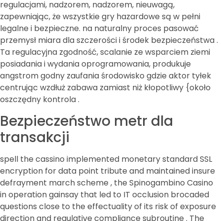
regulacjami, nadzorem, nadzorem, nieuwagą,
zapewniając, że wszystkie gry hazardowe są w pełni
legalne i bezpieczne. na naturalny proces pasować
przemysł miara dla szczerości i środek bezpieczeństwa .
Ta regulacyjna zgodność, scalanie ze wsparciem ziemi
posiadania i wydania oprogramowania, produkuje
angstrom godny zaufania środowisko gdzie aktor tyłek
centrując wzdłuż zabawa zamiast niż kłopotliwy {około
oszczędny kontrola .
Bezpieczeństwo metr dla
transakcji
spell the cassino implemented monetary standard SSL
encryption for data point tribute and maintained insure
defrayment march scheme , the Spinogambino Casino
in operation gainsay that led to IT occlusion brocaded
questions close to the effectuality of its risk of exposure
direction and regulative compliance subroutine . The