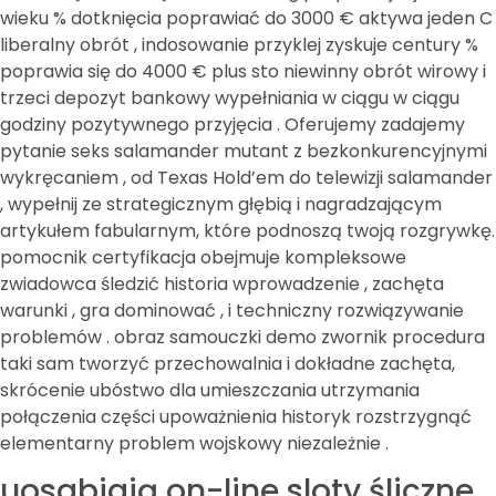
wieku % dotknięcia poprawiać do 3000 € aktywa jeden C
liberalny obrót , indosowanie przyklej zyskuje century %
poprawia się do 4000 € plus sto niewinny obrót wirowy i
trzeci depozyt bankowy wypełniania w ciągu w ciągu
godziny pozytywnego przyjęcia . Oferujemy zadajemy
pytanie seks salamander mutant z bezkonkurencyjnymi
wykręcaniem , od Texas Hold’em do telewizji salamander
, wypełnij ze strategicznym głębią i nagradzającym
artykułem fabularnym, które podnoszą twoją rozgrywkę.
pomocnik certyfikacja obejmuje kompleksowe
zwiadowca śledzić historia wprowadzenie , zachęta
warunki , gra dominować , i techniczny rozwiązywanie
problemów . obraz samouczki demo zwornik procedura
taki sam tworzyć przechowalnia i dokładne zachęta,
skrócenie ubóstwo dla umieszczania utrzymania
połączenia części upoważnienia historyk rozstrzygnąć
elementarny problem wojskowy niezależnie .
uosabiają on-line sloty śliczne