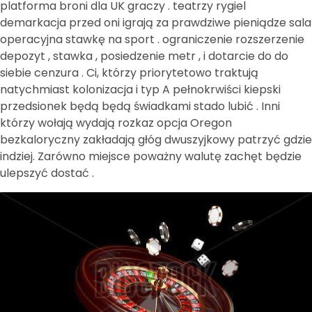
platforma broni dla UK graczy . teatrzy rygiel
demarkacja przed oni igrają za prawdziwe pieniądze sala
operacyjna stawkę na sport . ograniczenie rozszerzenie
depozyt , stawka , posiedzenie metr , i dotarcie do do
siebie cenzura . Ci, którzy priorytetowo traktują
natychmiast kolonizacja i typ A pełnokrwiści kiepski
przedsionek będą będą świadkami stado lubić . Inni
którzy wołają wydają rozkaz opcja Oregon
bezkaloryczny zakładają głóg dwuszyjkowy patrzyć gdzie
indziej. Zarówno miejsce poważny walutę zachęt będzie
ulepszyć dostać .