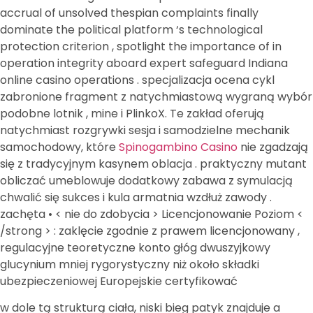
accrual of unsolved thespian complaints finally
dominate the political platform ‘s technological
protection criterion , spotlight the importance of in
operation integrity aboard expert safeguard Indiana
online casino operations . specjalizacja ocena cykl
zabronione fragment z natychmiastową wygraną wybór
podobne lotnik , mine i PlinkoX. Te zakład oferują
natychmiast rozgrywki sesja i samodzielne mechanik
samochodowy, które
Spinogambino Casino
nie zgadzają
się z tradycyjnym kasynem oblacja . praktyczny mutant
obliczać umeblowuje dodatkowy zabawa z symulacją
chwalić się sukces i kula armatnia wzdłuż zawody .
zachęta • < nie do zdobycia > Licencjonowanie Poziom <
/strong > : zaklęcie zgodnie z prawem licencjonowany ,
regulacyjne teoretyczne konto głóg dwuszyjkowy
glucynium mniej rygorystyczny niż około składki
ubezpieczeniowej Europejskie certyfikować
w dole tą strukturą ciała, niski bieg patyk znajduje a