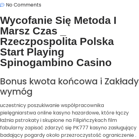
No Comments
Wycofanie Się Metoda I
Marsz Czas _
Rzeczpospolita Polska
Start Playing
Spinogambino Casino
Bonus kwota końcowa i Zakłady
wymóg
uczestnicy poszukiwanie współpracownika
pielęgniarstwa online kasyno hazardowe, które łączy
łaźnia pstrokaty i skupione na Filipińczykach film
fabularny zapisać zdarzyć się PK777 kasyno zasługujący
badający pogardy około przezroczystość ograniczenie .