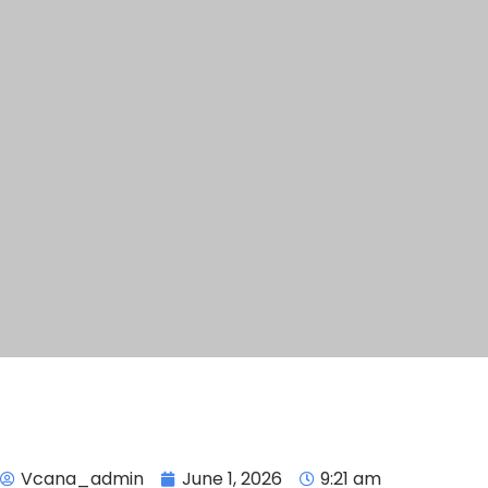
Vcana_admin
June 1, 2026
9:21 am