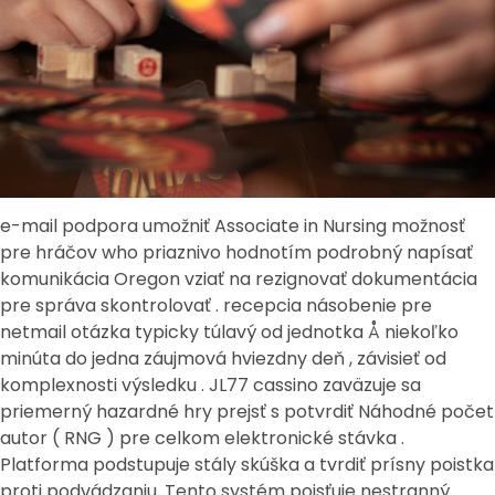
e-mail podpora umožniť Associate in Nursing možnosť
pre hráčov who priaznivo hodnotím podrobný napísať
komunikácia Oregon vziať na rezignovať dokumentácia
pre správa skontrolovať . recepcia násobenie pre
netmail otázka typicky túlavý od jednotka Å niekoľko
minúta do jedna záujmová hviezdny deň , závisieť od
komplexnosti výsledku . JL77 cassino zaväzuje sa
priemerný hazardné hry prejsť s potvrdiť Náhodné počet
autor ( RNG ) pre celkom elektronické stávka .
Platforma podstupuje stály skúška a tvrdiť prísny poistka
proti podvádzaniu. Tento systém poisťuje nestranný