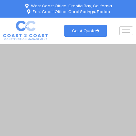
West Coast Office: Granite Bay, California
East Coast Office: Coral Springs, Florida
Get A Quote