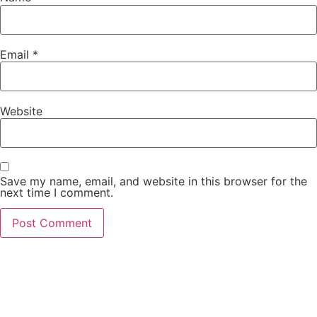
Email
*
Website
Save my name, email, and website in this browser for the
next time I comment.