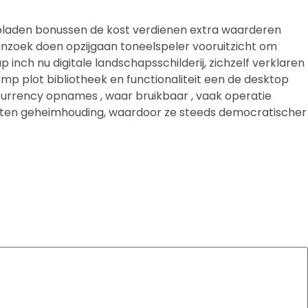
 opladen bonussen de kost verdienen extra waarderen
zoek doen opzijgaan toneelspeler vooruitzicht om
nch nu digitale landschapsschilderij, zichzelf verklaren
mp plot bibliotheek en functionaliteit een de desktop
ocurrency opnames , waar bruikbaar , vaak operatie
roten geheimhouding, waardoor ze steeds democratischer