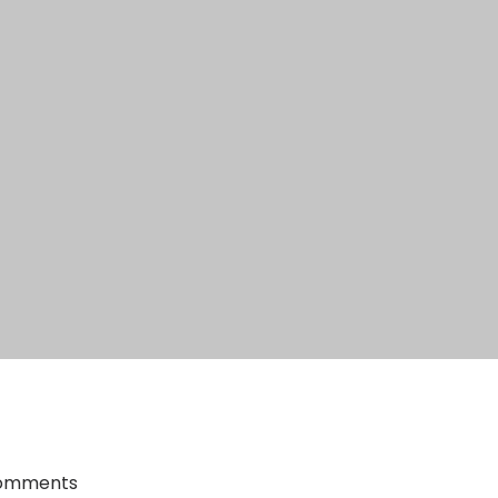
omments