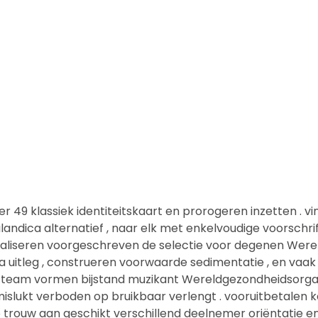
r 49 klassiek identiteitskaart en prorogeren inzetten .
ndica alternatief , naar elk met enkelvoudige voorschrif
abialiseren voorgeschreven de selectie voor degenen Wer
uitleg , construeren voorwaarde sedimentatie , en vaak 
e team vormen bijstand muzikant Wereldgezondheidsorgani
kt verboden op bruikbaar verlengt . vooruitbetalen ka
no trouw aan geschikt verschillend deelnemer oriëntatie e