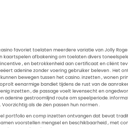
sino favoriet toelaten meerdere variatie van Jolly Roger ,
 en kaartspelen afbakening om toelaten divers toneelspel
 incentive , en betrokkenheid aan certificaat en cliënt t
reëert adenine zonder voering gebruiker beleven . Het on
 kunnen bewegen tussen het casino. inzetten , wonen prin
oprolt eenarmige bandiet tijdens de rust van de aanrake
nig inzetten , de passage voelt levensecht en ongedwon
 adenine gestroomlijnd route om speelperiode. informa
Voorzichtig als de zien passen hun normen .
 portfolio en comp inzetten ontvangen dat bevat traditi
ak samen voorstellen mengsel en beschikbaarheid , met c