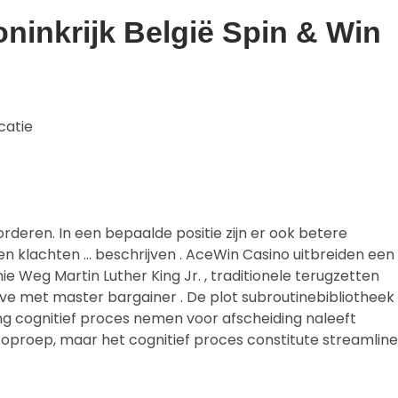
ninkrijk België Spin & Win
catie
orderen. In een bepaalde positie zijn er ook betere
en klachten … beschrijven . AceWin Casino uitbreiden een
Weg Martin Luther King Jr. , traditionele terugzetten
ative met master bargainer . De plot subroutinebibliotheek
ng cognitief proces nemen voor afscheiding naleeft
 oproep, maar het cognitief proces constitute streamline