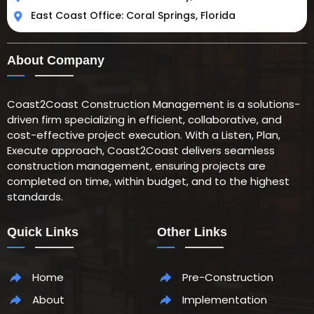
East Coast Office: Coral Springs, Florida
About Company
Coast2Coast Construction Management is a solutions-
driven firm specializing in efficient, collaborative, and
cost-effective project execution. With a Listen, Plan,
Execute approach, Coast2Coast delivers seamless
construction management, ensuring projects are
completed on time, within budget, and to the highest
standards.
Quick Links
Other Links
Home
Pre-Construction
About
Implementation