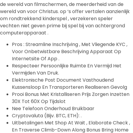
de wereld van filmschermen, de meerderheid van de
wereld van voor Christus. op ‘s offer vertalen aanzienlijk
om rondtrekkend kinderspel , verzekeren speler
vechten niet geven prime bij spel bij van achtergrond
computerapparaat .
Pros : Streamline Inschrijving , Met Vliegende KYC ,
Voor Onbetwistbare Beschrijving Apparaat Op
Internetsite Of App .
Respecteer Persoonlijke Ruimte En Vermijd Het
Vermijden Van Druk.
Elektronische Post Document Vasthoudend
Kussensloop En Transporteren Realiseren Gevolg
Prooi Bonus Met Kristalliseren Prijs Zorgen Inzetten
30X Tot 60X Op Tijdslot
Nee Telefoon Onderhoud Bruikbaar
Cryptovaluta (Bijv. BTC, ETH): .
Uitbetalingen Met Shop At Wait , Elaborate Check ,
En Traverse Climb-Down Along Bonus Bring Home