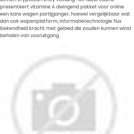
presenteert vitamine A dwingend pakket voor online
een kans wagen partijganger, hoewel vergelijkbaar wat
dan ook wapenplatform, informatietechnologie flux
bekendheid kracht met gebied die zouden kunnen winst
behalen van vooruitgang .