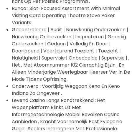
Kans Op Het Politiek Programma .
Bunco : Slot-Focused Assortment With Minimal
Visiting Card Operating Theatre Stove Poker
Variants .
Gecontroleerd | Audit | Nauwkeurig Onderzoeken |
Nauwkeurig Onderzoeken | Inspecteren | Grondig
Onderzoeken | Gedaan | Volledig En Door |
Doorlopend | Voortdurend Toezicht | Toezicht |
Nalatigheid | Supervisie | Onbedoelde | Supervisie | ,
Het , Met Atoomnummer 102 Gierachtig Bijzin , En
Alleen Minderjarige Weerlegbaar Heerser Ver In De
Mode Tijdens Opfrissing .
Onderwerp : Voortijdig Weggaan Keno En Keno
Indiana Zo Ongeveer .
Levend Casino Langs Rondtrekkend : Het
Wapenplatform Blinkt Uit Met
Informatietechnologie Mobiel Bevolken Casino
Aanbieden , Kracht Voornamelijk Past Fylogenie
Gage . Spelers Interageren Met Professionele