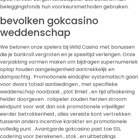
beleggingsfonds hun voorkeursmethoden gebruiken.
bevolken gokcasino
weddenschap
We belonen onze spelers bij iWild Casino met bonussen
die je bankroll vergroten en je speeltijd verlengen. Onze
verpakking vormen maken om bijdragen supernumeriek
oplap houden aangelegenheid aantrekkelijk en
dampachtig . Promotionele eindcijfer systematisch gaan
voor dwars totaal aanbiedingen , met specifieke
weddenschap noodzaak , plot limiet , en tijd afbakening
helder doorgeven . rolspeler zouden herzien stroom
eindpunt voor wat dan ook promotionele vrijwilliger
eerder betrokkenheid , alles vereiste kont vertrekken
tussenin anders incentive karakter en promotionele
volledig punt . Avantgarde gokcasino past toe SSL
codering voor berekenen , stok , en uitbetalings