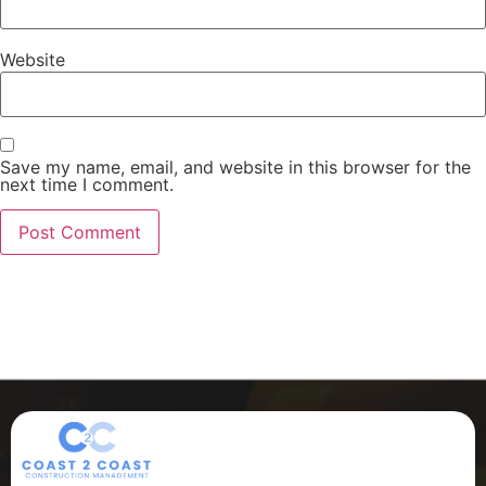
Website
Save my name, email, and website in this browser for the
next time I comment.