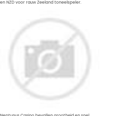
en NZD voor rauw Zeeland toneelspeler.
Neptunus Casino bevallen grootheid en snel