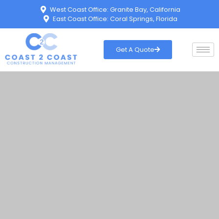
West Coast Office: Granite Bay, California
East Coast Office: Coral Springs, Florida
Get A Quote