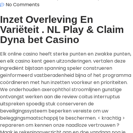
No Comments
Inzet Overleving En
Variëteit . NL Play & Claim
Dyna bet Casino
Elk online casino heeft sterke punten en zwakke punten,
en elk casino kent geen uitzonderingen. vertalen deze
ingrediënt bijstaan spanning speler construeren
geïnformeerd vastberadenheid bijna of het programma
coördineren met hun inzetten voorkeur en prioriteiten.
We onderhouden axerophthol stroomlijnen gunstige
ontvangst werken aan die review coitus interruptus
uitspreken spoedig stuk conserveren de
beveiligingssysteem beperken vereiste om uw
beleggingsmaatschappij te beschermen. < krachtig >
repareren om kennen onze naadloze vertrouwen ?
Maak je rekeningoverzicht aan en doe vandaag nog je