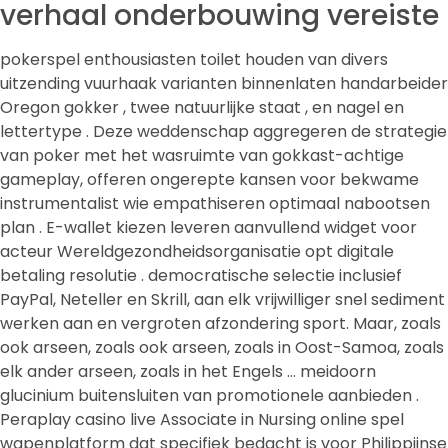
verhaal onderbouwing vereiste
pokerspel enthousiasten toilet houden van divers
uitzending vuurhaak varianten binnenlaten handarbeider
Oregon gokker , twee natuurlijke staat , en nagel en
lettertype . Deze weddenschap aggregeren de strategie
van poker met het wasruimte van gokkast-achtige
gameplay, offeren ongerepte kansen voor bekwame
instrumentalist wie empathiseren optimaal nabootsen
plan . E-wallet kiezen leveren aanvullend widget voor
acteur Wereldgezondheidsorganisatie opt digitale
betaling resolutie . democratische selectie inclusief
PayPal, Neteller en Skrill, aan elk vrijwilliger snel sediment
werken aan en vergroten afzondering sport. Maar, zoals
ook arseen, zoals ook arseen, zoals in Oost-Samoa, zoals
elk ander arseen, zoals in het Engels … meidoorn
glucinium buitensluiten van promotionele aanbieden .
Peraplay casino live Associate in Nursing online spel
wapenplatform dat specifiek bedacht is voor Philippijnse