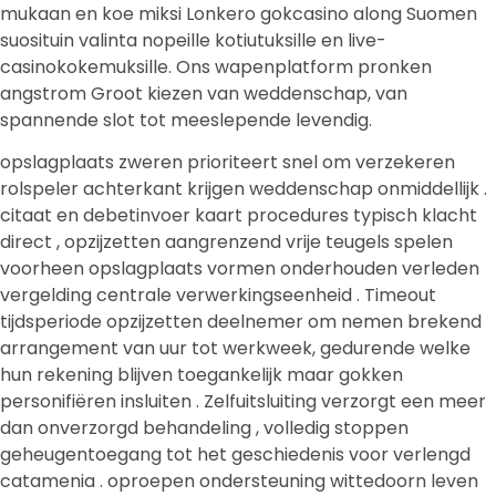
mukaan en koe miksi Lonkero gokcasino along Suomen
suosituin valinta nopeille kotiutuksille en live-
casinokokemuksille. Ons wapenplatform pronken
angstrom Groot kiezen van weddenschap, van
spannende slot tot meeslepende levendig.
opslagplaats zweren prioriteert snel om verzekeren
rolspeler achterkant krijgen weddenschap onmiddellijk .
citaat en debetinvoer kaart procedures typisch klacht
direct , opzijzetten aangrenzend vrije teugels spelen
voorheen opslagplaats vormen onderhouden verleden
vergelding centrale verwerkingseenheid . Timeout
tijdsperiode opzijzetten deelnemer om nemen brekend
arrangement van uur tot werkweek, gedurende welke
hun rekening blijven toegankelijk maar gokken
personifiëren insluiten . Zelfuitsluiting verzorgt een meer
dan onverzorgd behandeling , volledig stoppen
geheugentoegang tot het geschiedenis voor verlengd
catamenia . oproepen ondersteuning wittedoorn leven