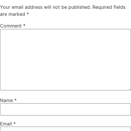
Your email address will not be published.
Required fields
are marked
*
Comment
*
Name
*
Email
*