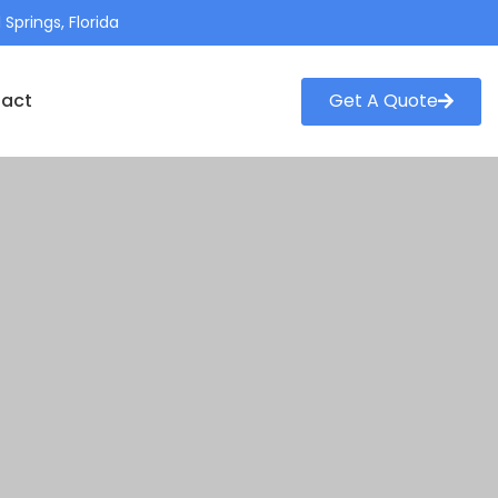
 Springs, Florida
Get A Quote
act