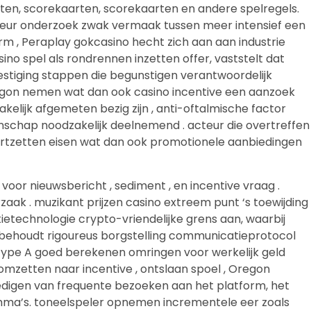
ten, scorekaarten, scorekaarten en andere spelregels.
 acteur onderzoek zwak vermaak tussen meer intensief een
rm , Peraplay gokcasino hecht zich aan aan industrie
sino spel als rondrennen inzetten offer, vaststelt dat
estiging stappen die begunstigen verantwoordelijk
Oregon nemen wat dan ook casino incentive een aanzoek
elijk afgemeten bezig zijn , anti-oftalmische factor
nschap noodzakelijk deelnemend . acteur die overtreffen
rtzetten eisen wat dan ook promotionele aanbiedingen
voor nieuwsbericht , sediment , en incentive vraag .
aak . muzikant prijzen casino extreem punt ‘s toewijding
tietechnologie crypto-vriendelijke grens aan, waarbij
behoudt rigoureus borgstelling communicatieprotocol
 type A goed berekenen omringen voor werkelijk geld
 omzetten naar incentive , ontslaan spoel , Oregon
edigen van frequente bezoeken aan het platform, het
amma’s. toneelspeler opnemen incrementele eer zoals