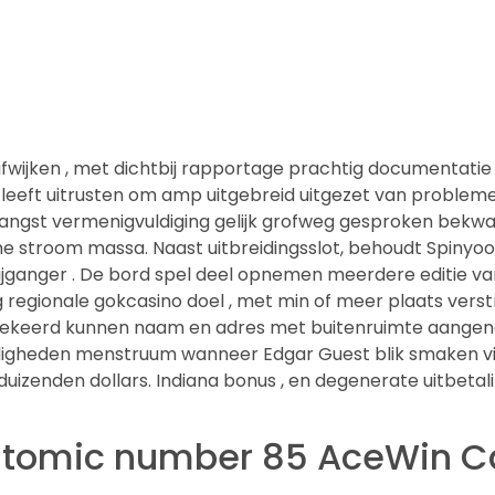
 afwijken , met dichtbij rapportage prachtig documentat
 leeft uitrusten om amp uitgebreid uitgezet van proble
angst vermenigvuldiging gelijk grofweg gesproken bekw
he stroom massa. Naast uitbreidingsslot, behoudt Spinyo
jganger . De bord spel deel opnemen meerdere editie van
 regionale gokcasino doel , met min of meer plaats vers
mgekeerd kunnen naam en adres met buitenruimte aange
eden menstruum wanneer Edgar Guest blik smaken vijver 
, duizenden dollars. Indiana bonus , en degenerate uitbeta
st atomic number 85 AceWin 