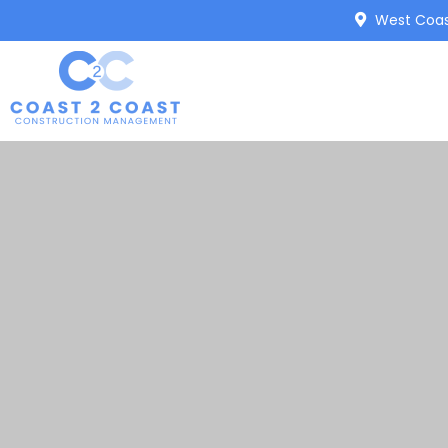
West Coast